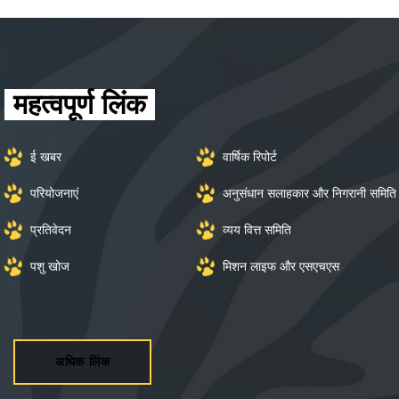
पशु वर्गीकरण 2017 के लिए जानकी अम्मल राष्ट्रीय
पुरस्कार
महत्वपूर्ण लिंक
ई खबर
वार्षिक रिपोर्ट
परियोजनाएं
अनुसंधान सलाहकार और निगरानी समिति
प्रतिवेदन
व्यय वित्त समिति
पशु खोज
मिशन लाइफ और एसएचएस