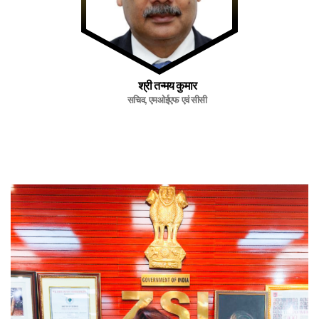
श्री तन्मय कुमार
सचिव, एमओईएफ एवं सीसी