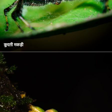
अरनेई : साल्टिसिडे
कूदती मकड़ी