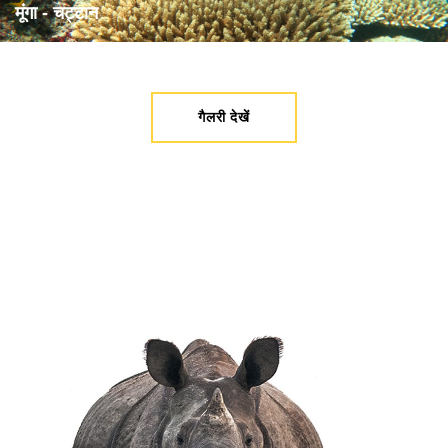
मूंगा - चट्टान
गैलरी देखें