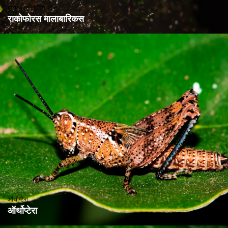
मालाबार ग्लाइडिंग मेंढक
राकोफोरस मालाबारिकस
ऑर्थोप्टेरा
ऑर्थोप्टेरा