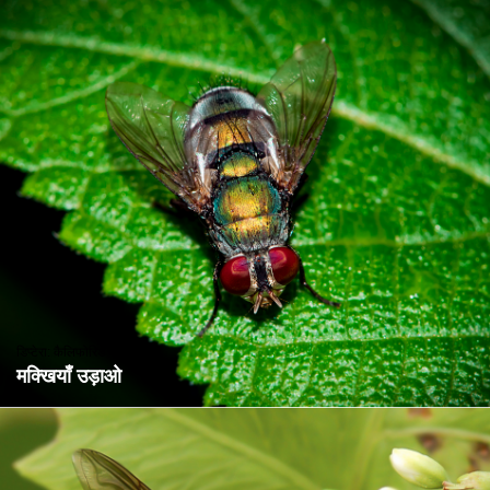
डिप्टेरा: कैलिफोरिडे
मक्खियाँ उड़ाओ