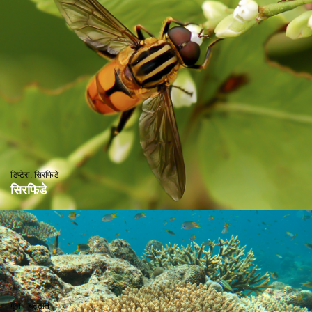
डिप्टेरा: सिरफिडे
सिरफिडे
मूंगा - चट्टान