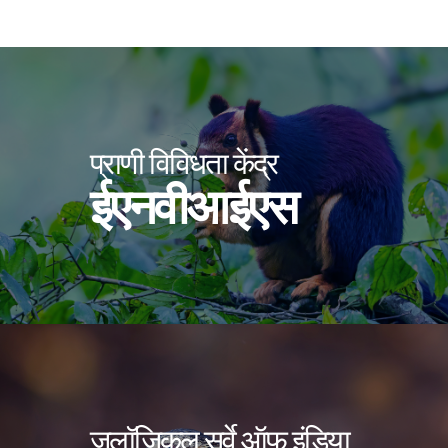
प्राणी विविधता केंद्र
ईएनवीआईएस