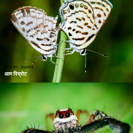
लेपिडोप्टेरा : लाइकेनिडे
आम पिय्रोट