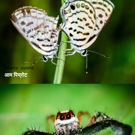
लेपिडोप्टेरा : लाइकेनिडे
आम पिय्रोट