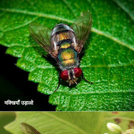
डिप्टेरा: कैलिफोरिडे
मक्खियाँ उड़ाओ