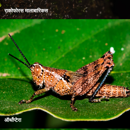
मालाबार ग्लाइडिंग मेंढक
राकोफोरस मालाबारिकस
ऑर्थोप्टेरा
ऑर्थोप्टेरा