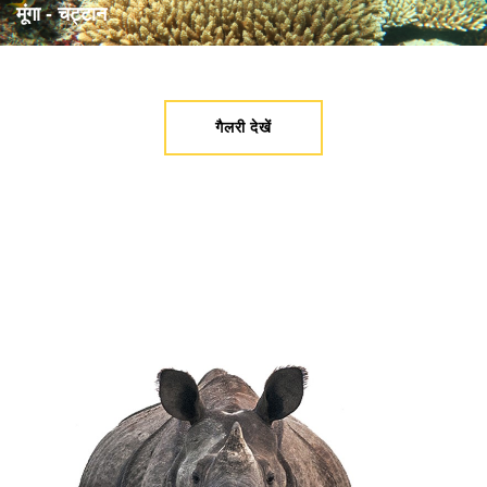
मूंगा - चट्टान
गैलरी देखें