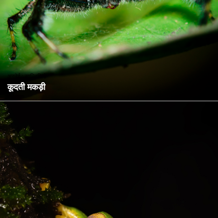
अरनेई : साल्टिसिडे
कूदती मकड़ी