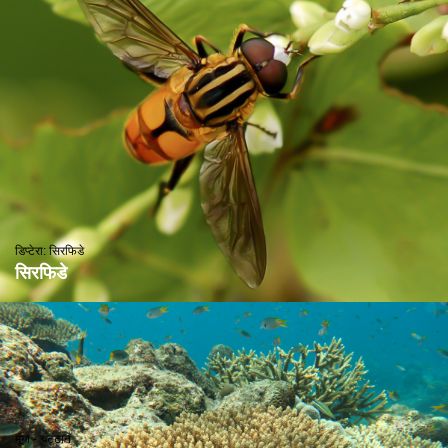
डिप्टेरा: सिरफिडे
सिरफिडे
मूंगा - चट्टान