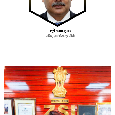
श्री तन्मय कुमार
सचिव, एमओईएफ एवं सीसी