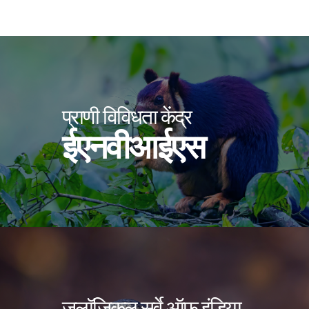
प्राणी विविधता केंद्र
ईएनवीआईएस