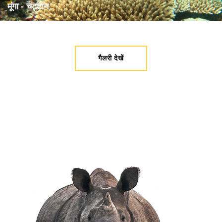
मूंगा - चट्टान
गैलरी देखें