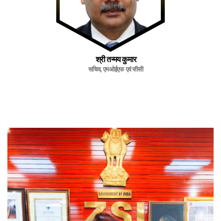
श्री तन्मय कुमार
सचिव, एमओईएफ एवं सीसी