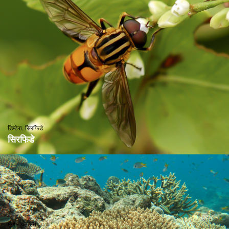
डिप्टेरा: सिरफिडे
सिरफिडे
मूंगा - चट्टान