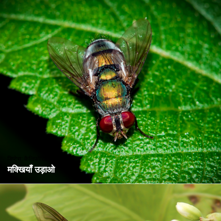
डिप्टेरा: कैलिफोरिडे
मक्खियाँ उड़ाओ