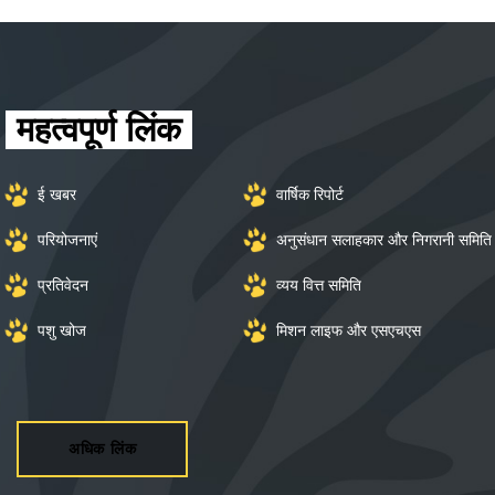
पशु वर्गीकरण 2017 के लिए जानकी अम्मल राष्ट्रीय
पुरस्कार
महत्वपूर्ण लिंक
ई खबर
वार्षिक रिपोर्ट
परियोजनाएं
अनुसंधान सलाहकार और निगरानी समिति
प्रतिवेदन
व्यय वित्त समिति
पशु खोज
मिशन लाइफ और एसएचएस