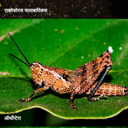
मालाबार ग्लाइडिंग मेंढक
राकोफोरस मालाबारिकस
ऑर्थोप्टेरा
ऑर्थोप्टेरा