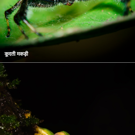
अरनेई : साल्टिसिडे
कूदती मकड़ी