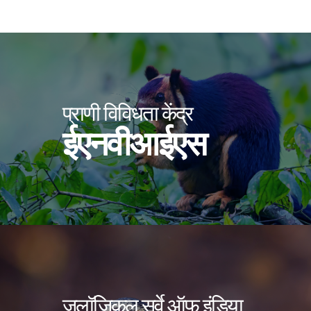
प्राणी विविधता केंद्र
ईएनवीआईएस