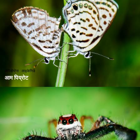
लेपिडोप्टेरा : लाइकेनिडे
आम पिय्रोट