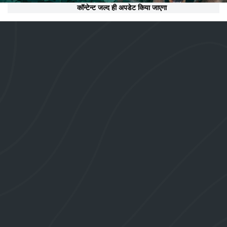
कॉन्टेन्ट जल्द ही अपडेट किया जाएगा
संपर्क करें
भारतीय प्राणी सर्वेक्षण, प्राणि विज्ञान भवन, एम-ब्लॉक, 
न्यू अलीपुर, कोलकाता-700053
91-33-24008595
Phone:
director[at]zsi[dot]gov[dot]in
Email:
मेनू और लिंक
वेबसाइट नीति
साइट मैप
सूचना का अधिकार