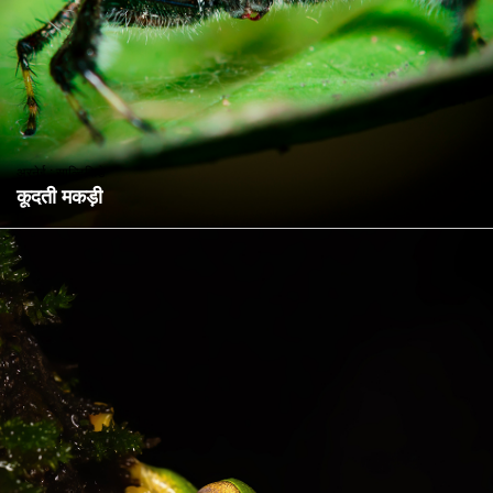
अरनेई : साल्टिसिडे
कूदती मकड़ी