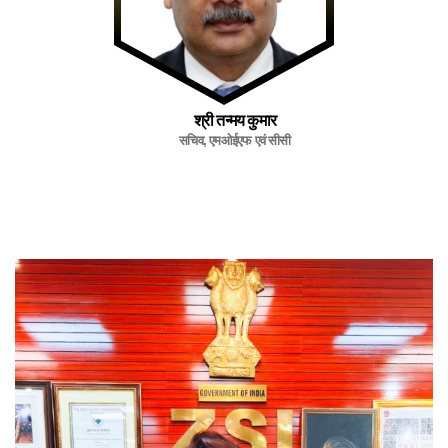
श्री तन्मय कुमार
सचिव, एमओईएफ एवं सीसी