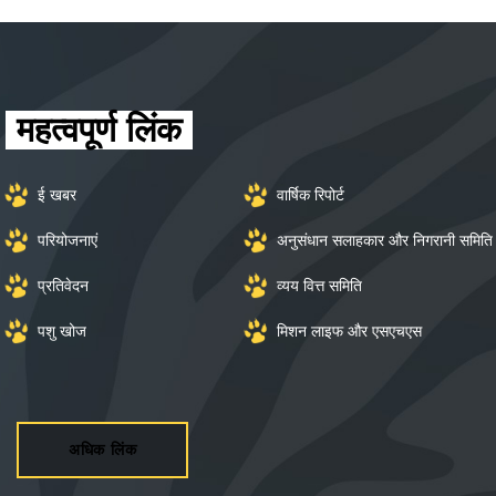
पशु वर्गीकरण 2017 के लिए जानकी अम्मल राष्ट्रीय
पुरस्कार
महत्वपूर्ण लिंक
ई खबर
वार्षिक रिपोर्ट
परियोजनाएं
अनुसंधान सलाहकार और निगरानी समिति
प्रतिवेदन
व्यय वित्त समिति
पशु खोज
मिशन लाइफ और एसएचएस