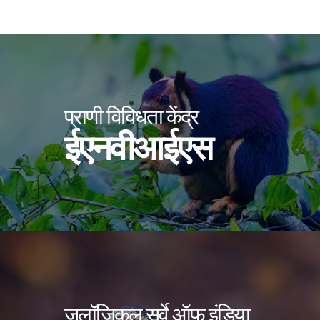
प्राणी विविधता केंद्र
ईएनवीआईएस