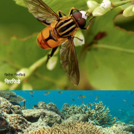
डिप्टेरा: सिरफिडे
सिरफिडे
मूंगा - चट्टान