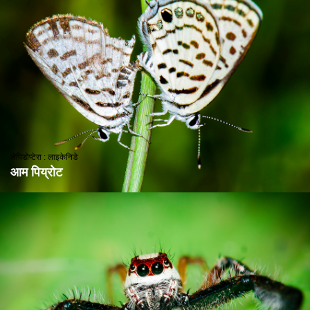
लेपिडोप्टेरा : लाइकेनिडे
आम पिय्रोट