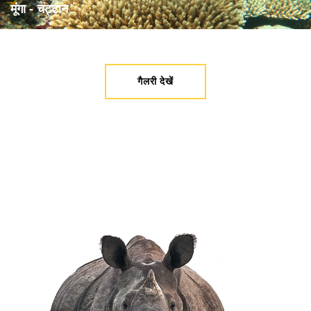
मूंगा - चट्टान
गैलरी देखें