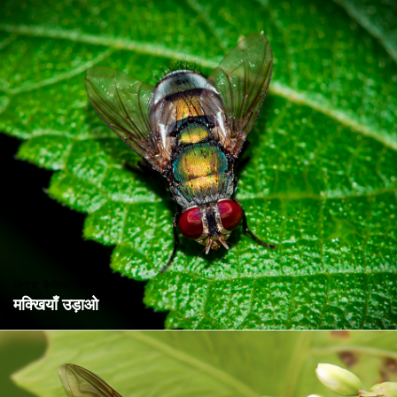
डिप्टेरा: कैलिफोरिडे
मक्खियाँ उड़ाओ