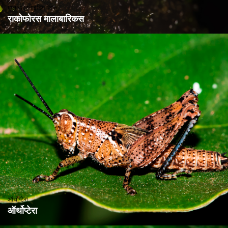
मालाबार ग्लाइडिंग मेंढक
राकोफोरस मालाबारिकस
ऑर्थोप्टेरा
ऑर्थोप्टेरा