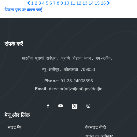
1
2
3
4
5
6
7
8
9
10
11
12
13
14
15
16
पिछला पृष्ठ पर वापस जाएँ
संपर्क करें
भारतीय प्राणी सर्वेक्षण, प्राणि विज्ञान भवन, एम-ब्लॉक, 
न्यू अलीपुर, कोलकाता-700053
Phone:
91-33-24008595
Email:
director[at]zsi[dot]gov[dot]in
मेनू और लिंक
साइट मैप
वेबसाइट नीति
सूचना का अधिकार