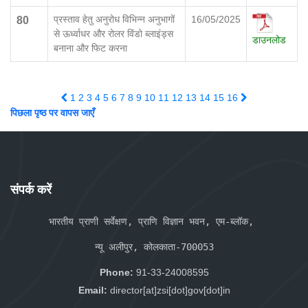
प्रस्ताव हेतु अनुरोध विभिन्न अनुभागों
16/05/2025
80
से ऊर्ध्वाधर और रोलर विंडो ब्लाइंड्स
डाउनलोड
बनाना और फिट करना
1
2
3
4
5
6
7
8
9
10
11
12
13
14
15
16
पिछला पृष्ठ पर वापस जाएँ
संपर्क करें
भारतीय प्राणी सर्वेक्षण, प्राणि विज्ञान भवन, एम-ब्लॉक, 
न्यू अलीपुर, कोलकाता-700053
Phone:
91-33-24008595
Email:
director[at]zsi[dot]gov[dot]in